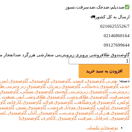
ضددیلم،ضدجک،ضدسرقت،نسوز
ارسال به کل کشور🚛
02166255526/7
02146860164
09127699644
گاوصندوق طلافروشی پرویزی زیرویترینی سفارشی هرزگرد ضدانفجار مدلBSW1200 
افزودن به سبد خرید
دسته:
بهترین گاوصندوق
,
قیمت_گاوصندوق
,
گاوصندوق
,
گاوصندوق ایمن
جدید
,
گاوصندوق دیجیتالی
,
گاوصندوق رمزدار
,
گاوصندوق زیر ویترینی ط
زیرویترینی
,
گاوصندوق زیرویترینی گنجینه
,
گاوصندوق سنگین
,
گاوصندوق
ضدسرقت
,
گاوصندوق طلافروشی
,
گاوصندوق طلافروشی ایمن صنعت
,
گ
لوکس
,
گاوصندوق فروشگاهی
,
گاوصندوق فولاد
,
گاوصندوق کارخانه
,
گاو
گاوصندوق لوکس
,
گاوصندوق موبایل فروشی
,
گاوصندوق نسوز
,
گاوصندو
گاوصندوق هرزگرد
,
گاوصندوق ویترینی
,
گاوصندوق_آلیاژ
,
گاوصندوق_استا
گاوصندوق_غیرقابل_سرقت
,
گاوصندوق_لاکچری
,
گاوصندوقS
توضیحات تکمیلی