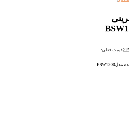
رینی
215
قیمت فعلی:
BSW1200