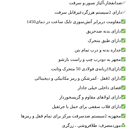
✅ضدانفجار،آلیاژ نسوز،و سرقت
✅دارای 2سیستم هرزگردغیرقابل سرقت
مقاومت دربرابر آتش‌سوزی تایک ساعت در دمای1450
دارای بدنه ضدحریق
دارای طبق متحرک
جداره بدنه و درب تمام بتن
مجهز به دودرب چپ و راست بازشو
دارای18زبانه‌‌‌ی فولادی 50 متحرک وثابت
دارای 2قفل ۰کمرشکن و رمز مکانیکی و دیجیتالی
فضای داخلی خیلی جادار
دارای لولاهای مقاوم و گریسخوردار
دارای قلاب سقفی برای حمل با جرثقیل
مجهزبه 2سیستم ضدسرقت مرکز برای تمام قفل و رمزها
موردمصرف:‌ طلافروشی ، ‌زرگری