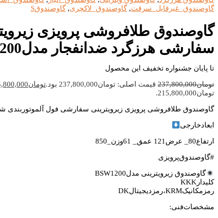
گاوصندوق_غیرقابل_سرقت
,
گاوصندوق_لاکچری
,
گاوصندوقS
گاوصندوق طلافروشی پرویزی زیرویت
سفارشی هرزگرد ضدانفجار مدلBSW1200
تا پایان جشنواره تخفیف این محصول
تومان
237,800,000
قیمت اصلی: تومان237,800,000 بود.
تومان
,800,000
تومان215,800,000.
گاوصندوق طلافروشی پرویزی زیرویترینی سفارشی فول آلموتوربندی شده مدل
ابعادخارجی
ارتفاع80_ عرض121 عمق_ 61وزن_850
#گاوصندوق‌پرویزی
گاوصندوق زیرویترینی مدلBSW1200
کلیدارKKK
رمزمکانیکKRM،رمزدیجیتالDK
مشخصات‌فنی: