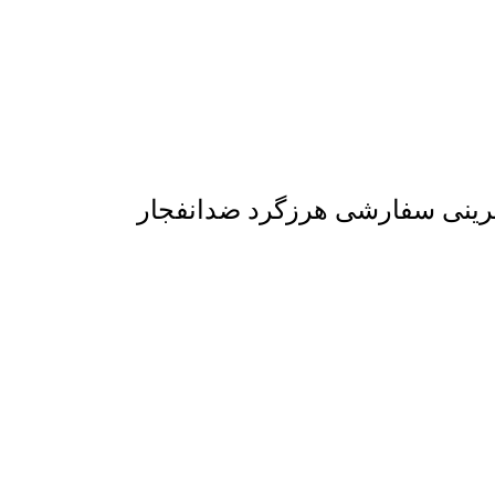
یترینی سفارشی هرزگرد ضدانفجار