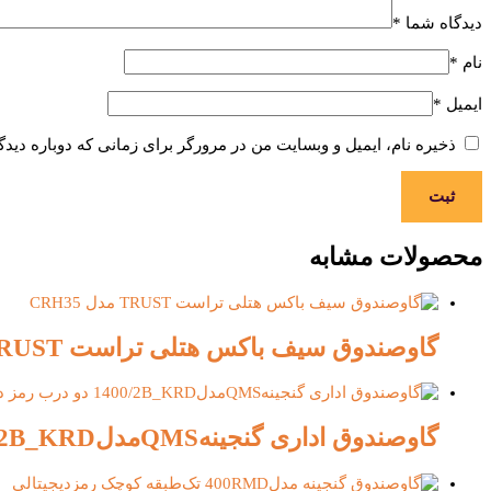
دیدگاه شما
*
نام
*
ایمیل
*
ذخیره نام، ایمیل و وبسایت من در مرورگر برای زمانی که دوباره دید
محصولات مشابه
گاوصندوق سیف باکس هتلی تراست TRUST مدل CRH35
گاوصندوق اداری گنجینهQMSمدل1400/2B_KRD دو درب رمز دیجیتالی