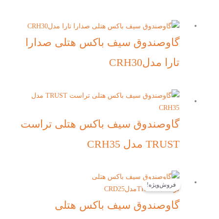
گاوصندوق سیف باکس هتلی صدارا
تارا مدلCRH30
گاوصندوق سیف باکس هتلی تراست
TRUST مدل CRH35
قیمت
قیمت
فروش‌ویژه!
اصلی:
فعلی:
تومان20,930,000
تومان18,750,000.
گاوصندوق سیف باکس هتلی
بود.