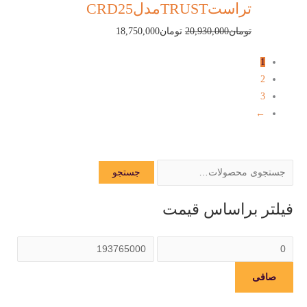
تراستTRUSTمدلCRD25
تومان
20,930,000
تومان
18,750,000
1
2
3
←
جستجو
فیلتر براساس قیمت
صافی