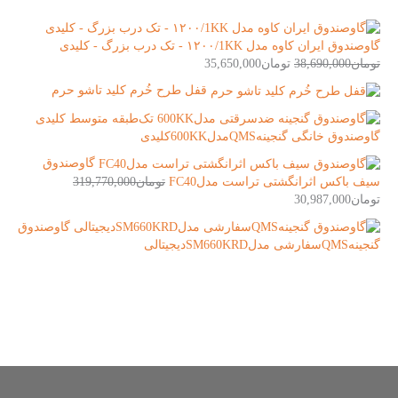
گاوصندوق ایران کاوه مدل ۱۲۰۰/1KK - تک درب بزرگ - کلیدی
تومان
38,690,000
تومان
35,650,000
قفل طرح خُرم کلید تاشو حرم
گاوصندوق خانگی گنجینهQMSمدل600KKکلیدی
گاوصندوق
سیف باکس اثرانگشتی تراست مدلFC40
تومان
319,770,000
تومان
30,987,000
گاوصندوق
گنجینهQMSسفارشی مدلSM660KRDدیجیتالی