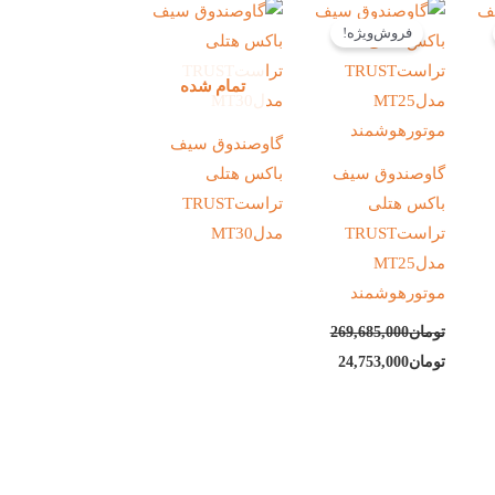
یمت
قیمت
قیمت
علی:
اصلی:
فعلی:
فروش‌ویژه!
ان27,983,000.
تومان269,685,000
تومان24,753,000.
بود.
تمام شده
گاوصندوق سیف
گاوصندوق سیف
باکس هتلی
باکس هتلی
تراستTRUST
تراستTRUST
مدلMT30
مدلMT25
موتورهوشمند
تومان
269,685,000
تومان
24,753,000