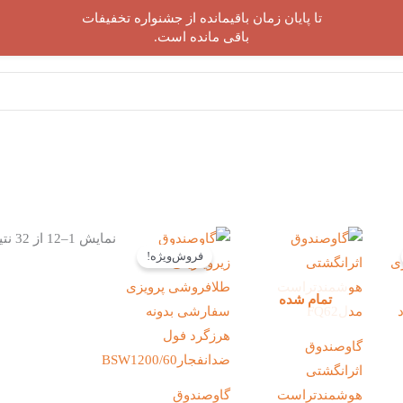
تا پایان زمان باقیمانده از جشنواره تخفیفات
صفحه‌ی اصلی
دسته بندی محصولات
قفل و رمز
باقی مانده است.
قیمت
قیمت
قیمت
نمایش 1–12 از 32 نتیجه
فعلی:
اصلی:
فعلی:
فروش‌ویژه!
تومان215,800,000.
تومان187,760,000
تومان168,580,000.
بود.
تمام شده
گاوصندوق
اثرانگشتی
هوشمندتراست
گاوصندوق