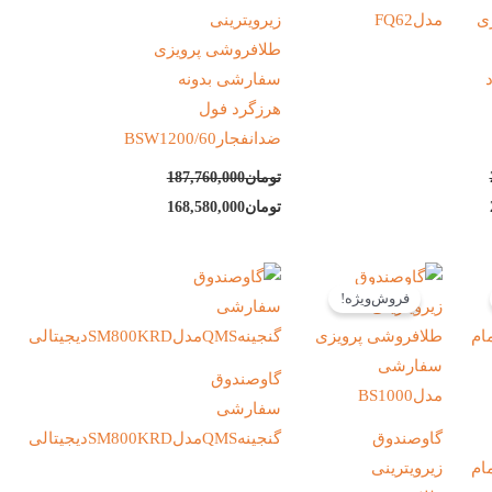
ی
مدلFQ62
زیرویترینی
طلافروشی پرویزی
سفارشی بدونه
هرزگرد فول
ضدانفجارBSW1200/60
تومان
187,760,000
تومان
168,580,000
قیمت
قیمت
قیمت
فعلی:
اصلی:
فعلی:
فروش‌ویژه!
تومان193,765,000.
تومان1,057,850,000
تومان92,480,000.
بود.
گاوصندوق
سفارشی
گاوصندوق
گنجینهQMSمدلSM800KRDدیجیتالی
 تمام
زیرویترینی