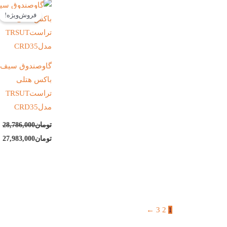
قیمت
ق
اصلی:
ف
فروش‌ویژه!
تومان28,786,000
توم
بود.
گاوصندوق سیف
باکس هتلی
تراستTRSUT
مدلCRD35
تومان
28,786,000
تومان
27,983,000
←
3
2
1