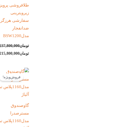
طلافروشی پرویز
زیرویترینی
سفارشی هرزگرد
ضدانفجار
مدلBSW1200
تومان
237,800,000
تومان
215,800,000
قیمت
اصلی:
فروش‌ویژه!
تومان198,430,000
بود.
گاوصندوق
مسترصدرا
مدل1160پلاس