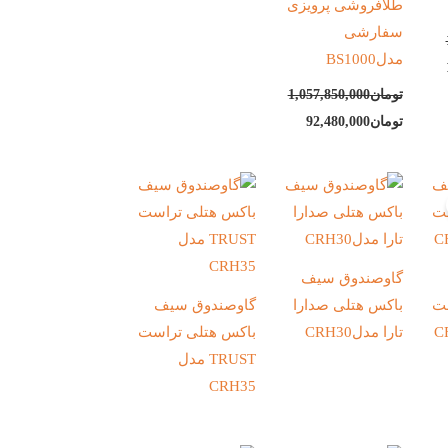
طلافروشی پرویزی
سفارشی
مدلBS1000
تومان
1,057,850,000
تومان
92,480,000
یمت
علی:
ان18,650,000.
گاوصندوق سیف
ست
باکس هتلی صدارا
گاوصندوق سیف
تارا مدلCRH30
باکس هتلی تراست
TRUST مدل
CRH35