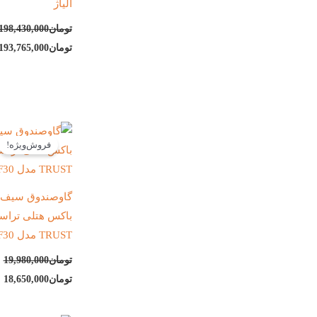
آلیاژ
تومان
198,430,000
تومان
193,765,000
قیمت
ق
اصلی:
ف
فروش‌ویژه!
تومان19,980,000
توم
بود.
گاوصندوق سیف
باکس هتلی ترا
TRUST مدل CF30
تومان
19,980,000
تومان
18,650,000